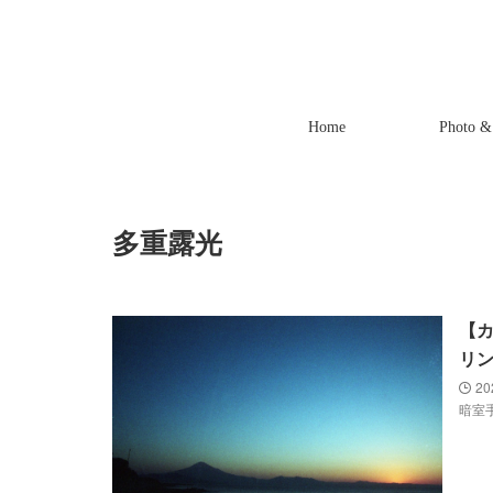
Home
Photo &
多重露光
【
リ
20
暗室