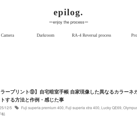
epilog.
ーenjoy the processー
 Camera
Darkroom
RA-4 Reversal process
Pro
カラープリント⑨】自宅暗室手帳 自家現像した異なるカラーネ
ントする方法と作例・感じた事
25/12/5
Fuji superia premium 400
,
Fuji superia xtra 400
,
Lucky QE69
,
Olympu
手帖