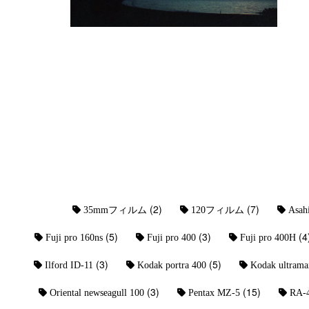
(2)
(7)
35mmフィルム
120フィルム
Asah
(5)
(3)
(4
Fuji pro 160ns
Fuji pro 400
Fuji pro 400H
(3)
(5)
Ilford ID-11
Kodak portra 400
Kodak ultrama
(3)
(15)
Oriental newseagull 100
Pentax MZ-5
RA