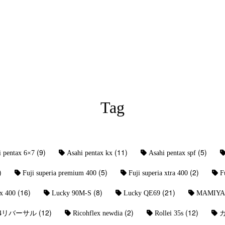
Tag
(9)
(11)
(5)
i pentax 6×7
Asahi pentax kx
Asahi pentax spf
)
(5)
(2)
Fuji superia premium 400
Fuji superia xtra 400
F
(16)
(8)
(21)
x 400
Lucky 90M-S
Lucky QE69
MAMIYA 
(12)
(2)
(12)
-4リバーサル
Ricohflex newdia
Rollei 35s