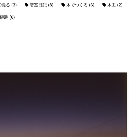
(3)
(8)
(6)
(2)
で撮る
暗室日記
木でつくる
木工
(6)
額装