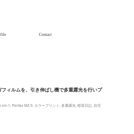
file
Contact
ガフィルムを、引き伸ばし機で多重露光を行いプ
s om-1
,
Pentax MZ-5
,
カラープリント
,
多重露光
,
暗室日記
,
自宅