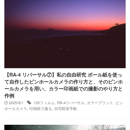
【RA-4 リバーサル⑦】私の自由研究 ボール紙を使っ
て自作したピンホールカメラの作り方と、そのピンホ
ールカメラを用い、カラー印画紙での撮影のやり方と
作例
2025/8/1
120フィルム
,
RA-4リバーサル
,
カラープリント
,
ピン
ホールカメラ
,
印画紙で撮る
,
自宅暗室手帖