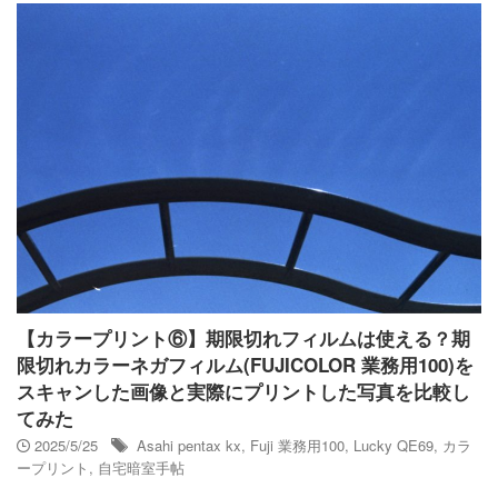
【カラープリント⑥】期限切れフィルムは使える？期
限切れカラーネガフィルム(FUJICOLOR 業務用100)を
スキャンした画像と実際にプリントした写真を比較し
てみた
2025/5/25
Asahi pentax kx
,
Fuji 業務用100
,
Lucky QE69
,
カラ
ープリント
,
自宅暗室手帖