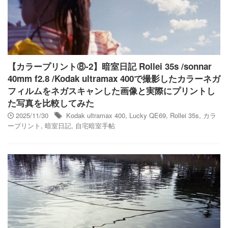
【カラープリント⑧-2】暗室日記 Rollei 35s /sonnar
40mm f2.8 /Kodak ultramax 400で撮影したカラーネガ
フィルムをネガスキャンした画像と実際にプリントし
た写真を比較してみた
2025/11/30
Kodak ultramax 400
,
Lucky QE69
,
Rollei 35s
,
カラ
ープリント
,
暗室日記
,
自宅暗室手帖