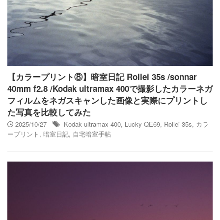
【カラープリント⑧】暗室日記 Rollei 35s /sonnar
40mm f2.8 /Kodak ultramax 400で撮影したカラーネガ
フィルムをネガスキャンした画像と実際にプリントし
た写真を比較してみた
2025/10/27
Kodak ultramax 400
,
Lucky QE69
,
Rollei 35s
,
カラ
ープリント
,
暗室日記
,
自宅暗室手帖