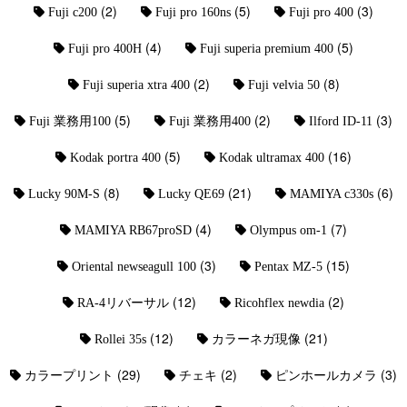
(2)
(5)
(3)
Fuji c200
Fuji pro 160ns
Fuji pro 400
(4)
(5)
Fuji pro 400H
Fuji superia premium 400
(2)
(8)
Fuji superia xtra 400
Fuji velvia 50
(5)
(2)
(3)
Fuji 業務用100
Fuji 業務用400
Ilford ID-11
(5)
(16)
Kodak portra 400
Kodak ultramax 400
(8)
(21)
(6)
Lucky 90M-S
Lucky QE69
MAMIYA c330s
(4)
(7)
MAMIYA RB67proSD
Olympus om-1
(3)
(15)
Oriental newseagull 100
Pentax MZ-5
(12)
(2)
RA-4リバーサル
Ricohflex newdia
(12)
(21)
Rollei 35s
カラーネガ現像
(29)
(2)
(3)
カラープリント
チェキ
ピンホールカメラ