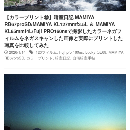
【カラープリント⑩】暗室日記 MAMIYA
RB67proSD/MAMIYA KL127mmf3.5L ＆ MAMIYA
KL65mmf4L/Fuji PRO160nsで撮影したカラーネガフ
ィルムをネガスキャンした画像と実際にプリントした
写真を比較してみた
2026/1/14
120フィルム
,
Fuji pro 160ns
,
Lucky QE69
,
MAMIYA
RB67proSD
,
カラープリント
,
暗室日記
,
自宅暗室手帖