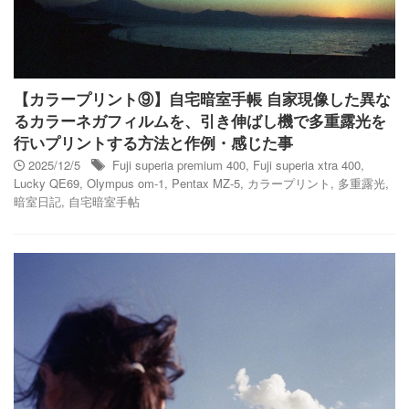
【カラープリント⑨】自宅暗室手帳 自家現像した異な
るカラーネガフィルムを、引き伸ばし機で多重露光を
行いプリントする方法と作例・感じた事
2025/12/5
Fuji superia premium 400
,
Fuji superia xtra 400
,
Lucky QE69
,
Olympus om-1
,
Pentax MZ-5
,
カラープリント
,
多重露光
,
暗室日記
,
自宅暗室手帖