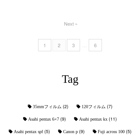
Next »
1
2
3
…
6
Tag
(2)
(7)
35mmフィルム
120フィルム
(9)
(11)
Asahi pentax 6×7
Asahi pentax kx
(5)
(9)
(5)
Asahi pentax spf
Canon p
Fuji across 100