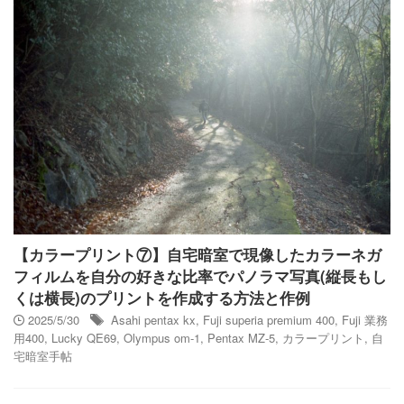
【カラープリント⑦】自宅暗室で現像したカラーネガ
フィルムを自分の好きな比率でパノラマ写真(縦長もし
くは横長)のプリントを作成する方法と作例
2025/5/30
Asahi pentax kx
,
Fuji superia premium 400
,
Fuji 業務
用400
,
Lucky QE69
,
Olympus om-1
,
Pentax MZ-5
,
カラープリント
,
自
宅暗室手帖