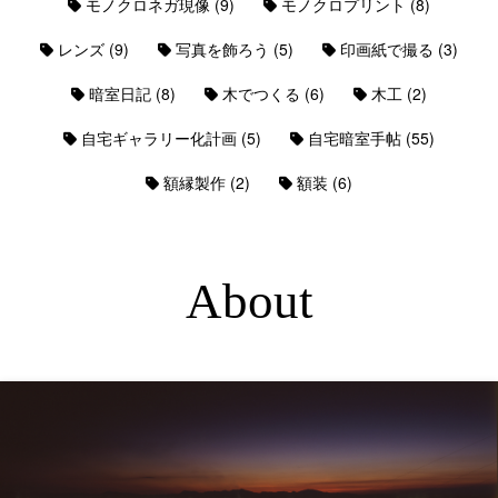
(9)
(8)
モノクロネガ現像
モノクロプリント
(9)
(5)
(3)
レンズ
写真を飾ろう
印画紙で撮る
(8)
(6)
(2)
暗室日記
木でつくる
木工
(5)
(55)
自宅ギャラリー化計画
自宅暗室手帖
(2)
(6)
額縁製作
額装
About