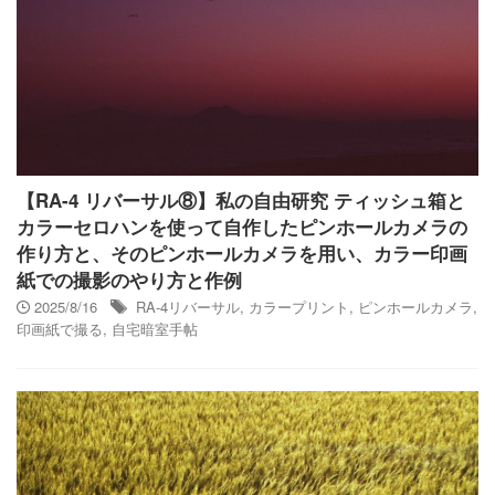
【RA-4 リバーサル⑧】私の自由研究 ティッシュ箱と
カラーセロハンを使って自作したピンホールカメラの
作り方と、そのピンホールカメラを用い、カラー印画
紙での撮影のやり方と作例
2025/8/16
RA-4リバーサル
,
カラープリント
,
ピンホールカメラ
,
印画紙で撮る
,
自宅暗室手帖