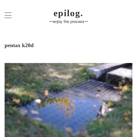
epilog.
ーenjoy the processー
pentax k20d