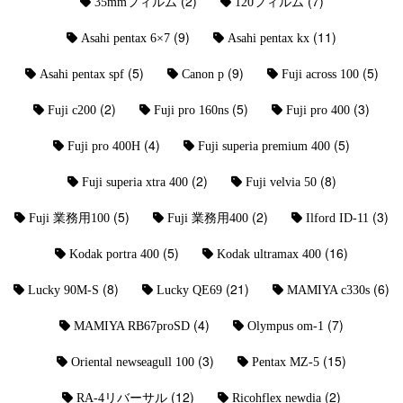
(2)
(7)
35mmフィルム
120フィルム
(9)
(11)
Asahi pentax 6×7
Asahi pentax kx
(5)
(9)
(5)
Asahi pentax spf
Canon p
Fuji across 100
(2)
(5)
(3)
Fuji c200
Fuji pro 160ns
Fuji pro 400
(4)
(5)
Fuji pro 400H
Fuji superia premium 400
(2)
(8)
Fuji superia xtra 400
Fuji velvia 50
(5)
(2)
(3)
Fuji 業務用100
Fuji 業務用400
Ilford ID-11
(5)
(16)
Kodak portra 400
Kodak ultramax 400
(8)
(21)
(6)
Lucky 90M-S
Lucky QE69
MAMIYA c330s
(4)
(7)
MAMIYA RB67proSD
Olympus om-1
(3)
(15)
Oriental newseagull 100
Pentax MZ-5
(12)
(2)
RA-4リバーサル
Ricohflex newdia