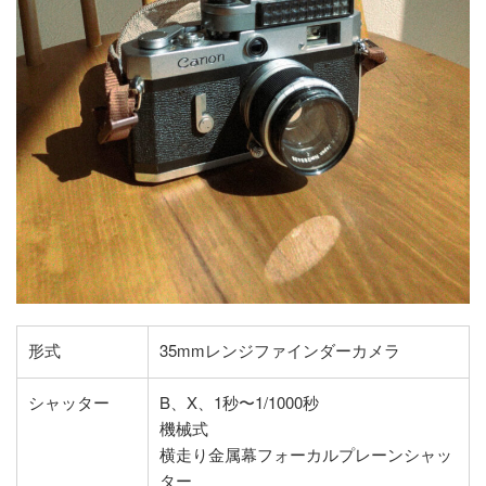
形式
35mmレンジファインダーカメラ
シャッター
B、X、1秒〜1/1000秒
機械式
横走り金属幕フォーカルプレーンシャッ
ター