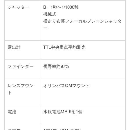
シャッター
B、1秒〜1/1000秒
機械式
横走り布幕フォーカルプレーンシャッタ
ー
露出計
TTL中央重点平均測光
ファインダー
視野率約97%
レンズマウン
オリンパスOMマウント
ト
電池
水銀電池MR-9を1個